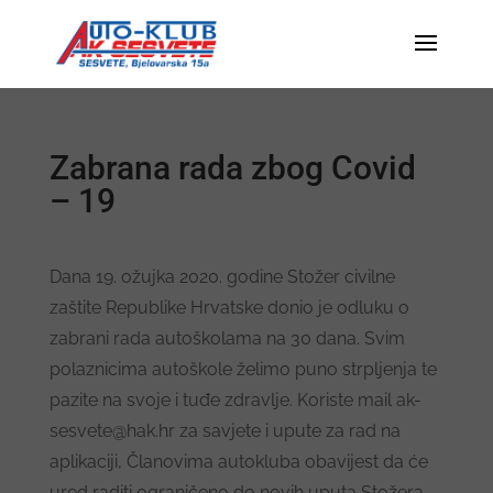
Zabrana rada zbog Covid
– 19
Dana 19. ožujka 2020. godine Stožer civilne
zaštite Republike Hrvatske donio je odluku o
zabrani rada autoškolama na 30 dana. Svim
polaznicima autoškole želimo puno strpljenja te
pazite na svoje i tuđe zdravlje. Koriste mail ak-
sesvete@hak.hr za savjete i upute za rad na
aplikaciji, Članovima autokluba obavijest da će
ured raditi ograničeno do novih uputa Stožera.