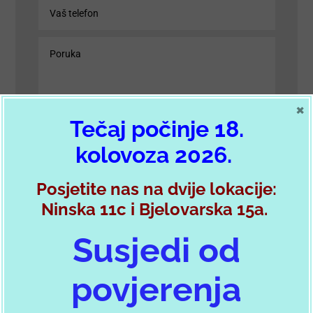
×
Tečaj počinje 18.
kolovoza 2026.
POŠALJI PORUKU
Posjetite nas na dvije lokacije:
Ninska 11c i Bjelovarska 15a.
Susjedi od
Postani član autokluba
povjerenja
Želim se učlaniti preko HAK forme