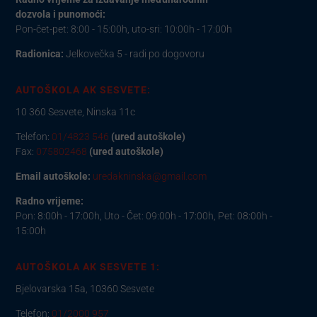
dozvola i punomoći:
Pon-čet-pet: 8:00 - 15:00h, uto-sri: 10:00h - 17:00h
Radionica:
Jelkovečka 5 - radi po dogovoru
AUTOŠKOLA AK SESVETE:
10 360 Sesvete, Ninska 11c
Telefon:
01/4823 546
(ured autoškole)
Fax:
075802468
(ured autoškole)
Email autoškole:
uredakninska@gmail.com
Radno vrijeme:
Pon: 8:00h - 17:00h, Uto - Čet: 09:00h - 17:00h, Pet: 08:00h -
15:00h
AUTOŠKOLA AK SESVETE 1:
Bjelovarska 15a, 10360 Sesvete
Telefon:
01/2000 957