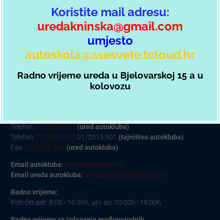
Koristite mail adresu:
uredakninska@gmail.com
umjesto
autoskola@asesvete.tcloud.hr
Radno vrijeme ureda u Bjelovarskoj 15 a u
kolovozu
HRVATSKI AUTOKLUB AUTO-KLUB „SESVETE“:
Bjelovarska 15a, 10360 Sesvete
Telefon:
01/2000 957
(ured autokluba)
Telefon:
01/2000 957
01/2013 901
(tajništvo autokluba)
Fax.
01/2013 900
(ured autokluba)
Email autokluba:
ak-sesvete@hak.hr
Email ureda autokluba:
uredaksesvete@gmail.com
Radno vrijeme:
Pon-čet-pet: 8:00 - 16:00h, uto-sri: 10:00h - 18:00h
Radno vrijeme za izdavanje međunarodnih