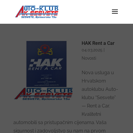
HAK Rent a Car
04.03.2025
|
Novosti
Nova usluga u
Hrvatskom
autoklubu Auto-
klubu “Sesvete”
— Rent a Car.
Kvalitetni
automobili sa pristupačnim cijenama. Vaša
sigurnost i zadovoljstvo su nam na prvom