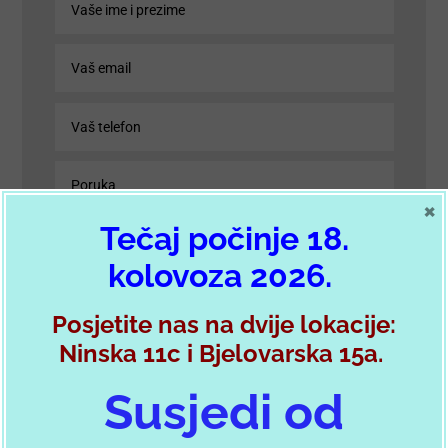
×
Tečaj počinje 18.
kolovoza 2026.
Posjetite nas na dvije lokacije:
Ninska 11c i Bjelovarska 15a.
POŠALJI PORUKU
Susjedi od