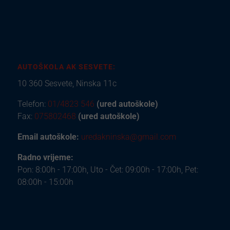
AUTOŠKOLA AK SESVETE:
10 360 Sesvete, Ninska 11c
Telefon:
01/4823 546
(ured autoškole)
Fax:
075802468
(ured autoškole)
Email autoškole:
uredakninska@gmail.com
Radno vrijeme:
Pon: 8:00h - 17:00h, Uto - Čet: 09:00h - 17:00h, Pet:
08:00h - 15:00h