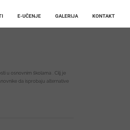
TI
E-UČENJE
GALERIJA
KONTAKT
sti u osnovnim školama . Cilj je
anovnike da isprobaju alternative