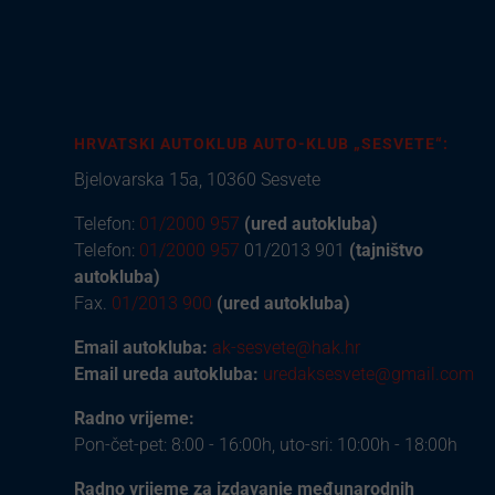
HRVATSKI AUTOKLUB AUTO-KLUB „SESVETE“:
Bjelovarska 15a, 10360 Sesvete
Telefon:
01/2000 957
(ured autokluba)
Telefon:
01/2000 957
01/2013 901
(tajništvo
autokluba)
Fax.
01/2013 900
(ured autokluba)
Email autokluba:
ak-sesvete@hak.hr
Email ureda autokluba:
uredaksesvete@gmail.com
Radno vrijeme:
Pon-čet-pet: 8:00 - 16:00h, uto-sri: 10:00h - 18:00h
Radno vrijeme za izdavanje međunarodnih