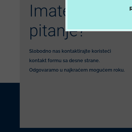
Imate
R
pitanje?
Slobodno nas kontaktirajte koristeći
kontakt formu sa desne strane.
Odgovaramo u najkraćem mogućem roku.