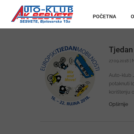
POČETNA
O
Tjedan 
27.09.2018
|
Auto-klub „
potaknuti l
korištenju 
Opširnije