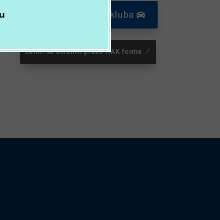
zu
Postani član autokluba
Želim se učlaniti preko HAK forme