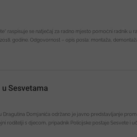
e“ raspisuje se natječaj za radno mjesto pomoćni radnik u ra
9.2018. godine. Odgovornost – opis posla: montaža, demontaža i
m u Sesvetama
u Dragutina Domjanića održano je javno predstavljanje prome
 roditelji s djecom, pripadnik Policijske postaje Sesvete i učit