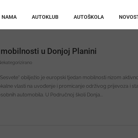
 NAMA
AUTOKLUB
AUTOŠKOLA
NOVOS
mobilnosti u Donjoj Planini
Nekategorizirano
Sesvete“ obilježio je europski tjedan mobilnosti nizom aktivno
okalne vlasti na uvođenje i promicanje održivog prijevoza i st
osobnih automobila. U Područnoj školi Donja...