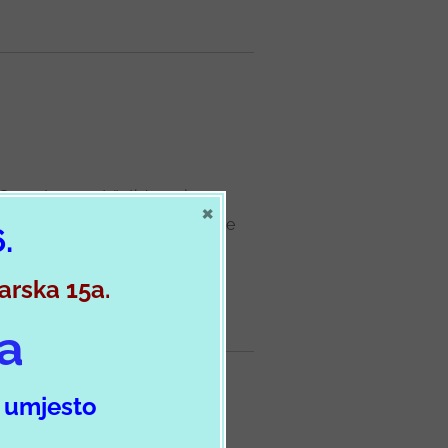
 Sesvetama održati će se javno
×
kcija je vezana uz početak nove
6.
varska 15a.
ja
m
umjesto