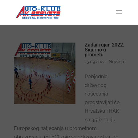
Zadar rujan 2022.
Sigurno u
prometu
15.09.2022
|
Novosti
Pobjednici
državnog
natjecanja
predstavljati će
Hrvatsku i HAK
na 35. izdanju
Europskog natjecanja u prometnom
obrazovanju (ETEC) koje se održava od 24. do