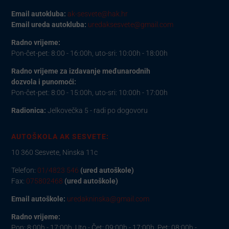
Email autokluba:
ak-sesvete@hak.hr
Email ureda autokluba:
uredaksesvete@gmail.com
Radno vrijeme:
Pon-čet-pet: 8:00 - 16:00h, uto-sri: 10:00h - 18:00h
Radno vrijeme za izdavanje međunarodnih
dozvola i punomoći:
Pon-čet-pet: 8:00 - 15:00h, uto-sri: 10:00h - 17:00h
Radionica:
Jelkovečka 5 - radi po dogovoru
AUTOŠKOLA AK SESVETE:
10 360 Sesvete, Ninska 11c
Telefon:
01/4823 546
(ured autoškole)
Fax:
075802468
(ured autoškole)
Email autoškole:
uredakninska@gmail.com
Radno vrijeme:
Pon: 8:00h - 17:00h, Uto - Čet: 09:00h - 17:00h, Pet: 08:00h -