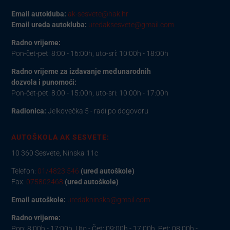
Email autokluba:
ak-sesvete@hak.hr
Email ureda autokluba:
uredaksesvete@gmail.com
Radno vrijeme:
Pon-čet-pet: 8:00 - 16:00h, uto-sri: 10:00h - 18:00h
Radno vrijeme za izdavanje međunarodnih
dozvola i punomoći:
Pon-čet-pet: 8:00 - 15:00h, uto-sri: 10:00h - 17:00h
Radionica:
Jelkovečka 5 - radi po dogovoru
AUTOŠKOLA AK SESVETE:
10 360 Sesvete, Ninska 11c
Telefon:
01/4823 546
(ured autoškole)
Fax:
075802468
(ured autoškole)
Email autoškole:
uredakninska@gmail.com
Radno vrijeme:
Pon: 8:00h - 17:00h, Uto - Čet: 09:00h - 17:00h, Pet: 08:00h -