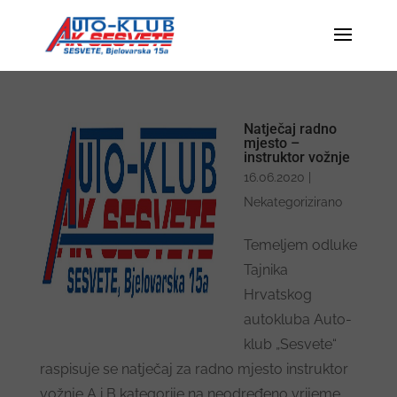
Natječaj radno
mjesto –
instruktor vožnje
16.06.2020
|
Nekategorizirano
Temeljem odluke
Tajnika
Hrvatskog
autokluba Auto-
klub „Sesvete“
raspisuje se natječaj za radno mjesto instruktor
vožnje A i B kategorije na neodređeno vrijeme