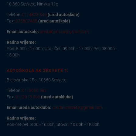
10 360 Sesvete, Ninska 11c
Telefon:
01/4823 546
(ured autoškole)
Fax:
075802468
(ured autoškole)
Email autoškole:
uredakninska@gmail.com
Radno vrijeme:
Pon: 8:00h - 17:00h, Uto - Čet: 09:00h - 17:00h, Pet: 08:00h -
15:00h
AUTOŠKOLA AK SESVETE 1:
Bjelovarska 15a, 10360 Sesvete
Telefon:
01/2000 957
Fax.
01/2013 900
(ured autokluba)
Email ureda autokluba:
uredaksesvete@gmail.com
Radno vrijeme:
Pon-čet-pet: 8:00 - 16:00h, uto-sri: 10:00h - 18:00h