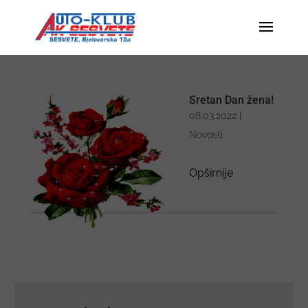
Sretan Dan žena!
08.03.2022
|
Novosti
Opširnije