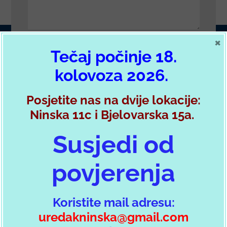
×
Tečaj počinje 18.
POŠALJI PORUKU
kolovoza 2026.
Posjetite nas na dvije lokacije:
Postani član autokluba
Ninska 11c i Bjelovarska 15a.
Susjedi od
Želim se učlaniti preko HAK forme
povjerenja
Koristite mail adresu:
uredakninska@gmail.com