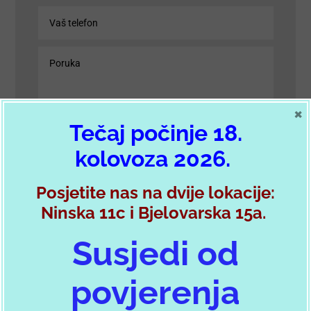
×
Tečaj počinje 18.
kolovoza 2026.
POŠALJI PORUKU
Posjetite nas na dvije lokacije:
Ninska 11c i Bjelovarska 15a.
Susjedi od
Postani član autokluba
povjerenja