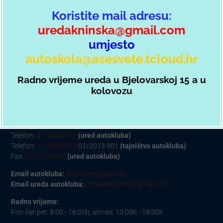
Želim se učlaniti preko HAK forme
Koristite mail adresu:
uredakninska@gmail.com
umjesto
autoskola@asesvete.tcloud.hr
Radno vrijeme ureda u Bjelovarskoj 15 a u
kolovozu
HRVATSKI AUTOKLUB AUTO-KLUB „SESVETE“:
Bjelovarska 15a, 10360 Sesvete
Telefon:
01/2000 957
(ured autokluba)
Telefon:
01/2000 957
01/2013 901
(tajništvo autokluba)
Fax.
01/2013 900
(ured autokluba)
Email autokluba:
ak-sesvete@hak.hr
Email ureda autokluba:
uredaksesvete@gmail.com
Radno vrijeme:
Pon-čet-pet: 8:00 - 16:00h, uto-sri: 10:00h - 18:00h