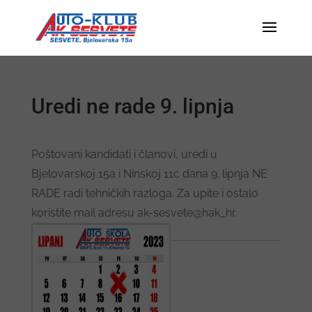
Uredi ne rade 9. lipnja
Poštovani kandidati i članovi, uredi u
Bjelovarskoj 15a i Ninskoj 11c dana 9. lipnja NE
RADE radi tehničkih razloga. Za upite i ostalo
koristite mail adresu ak-sesvete@hak_hr.