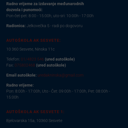
Radno vrijeme za izdavanje međunarodnih
dozvola i punomoći:
Pon-čet-pet: 8:00 - 15:00h, uto-sri: 10:00h - 17:00h
Radionica:
Jelkovečka 5 - radi po dogovoru
AUTOŠKOLA AK SESVETE:
10 360 Sesvete, Ninska 11c
Telefon:
01/4823 546
(ured autoškole)
Fax:
075802468
(ured autoškole)
Email autoškole:
uredakninska@gmail.com
Radno vrijeme:
Pon: 8:00h - 17:00h, Uto - Čet: 09:00h - 17:00h, Pet: 08:00h -
15:00h
AUTOŠKOLA AK SESVETE 1:
Bjelovarska 15a, 10360 Sesvete