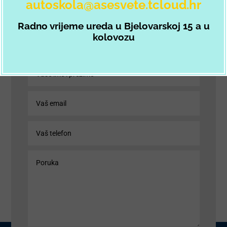
autoskola@asesvete.tcloud.hr
desne strane. Odgovaramo u najkraćem mogućem
roku.
Radno vrijeme ureda u Bjelovarskoj 15 a u
kolovozu