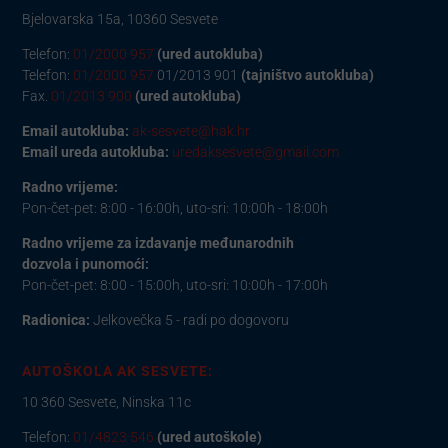
Bjelovarska 15a, 10360 Sesvete
Telefon:
01/2000 957
(ured autokluba)
Telefon:
01/2000 957
01/2013 901
(tajništvo autokluba)
Fax.
01/2013 900
(ured autokluba)
Email autokluba:
ak-sesvete@hak.hr
Email ureda autokluba:
uredaksesvete@gmail.com
Radno vrijeme:
Pon-čet-pet: 8:00 - 16:00h, uto-sri: 10:00h - 18:00h
Radno vrijeme za izdavanje međunarodnih
dozvola i punomoći:
Pon-čet-pet: 8:00 - 15:00h, uto-sri: 10:00h - 17:00h
Radionica:
Jelkovečka 5 - radi po dogovoru
AUTOŠKOLA AK SESVETE:
10 360 Sesvete, Ninska 11c
Telefon:
01/4823 546
(ured autoškole)