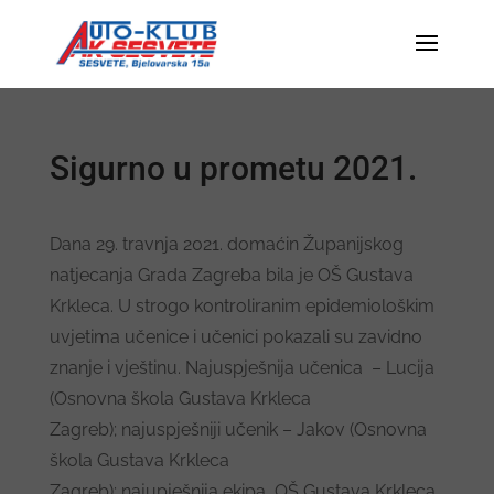
Sigurno u prometu 2021.
Dana 29. travnja 2021. domaćin Županijskog
natjecanja Grada Zagreba bila je OŠ Gustava
Krkleca. U strogo kontroliranim epidemiološkim
uvjetima učenice i učenici pokazali su zavidno
znanje i vještinu. Najuspješnija učenica – Lucija
(Osnovna škola Gustava Krkleca
Zagreb); najuspješniji učenik – Jakov (Osnovna
škola Gustava Krkleca
Zagreb); najupješnija ekipa OŠ Gustava Krkleca