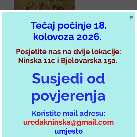
×
Tečaj počinje 18.
kolovoza 2026.
Posjetite nas na dvije lokacije:
Ninska 11c i Bjelovarska 15a.
Susjedi od
povjerenja
Koristite mail adresu:
Imate pitanje?
uredakninska@gmail.com
umjesto
Slobodno nas kontaktirajte koristeći kontakt formu sa