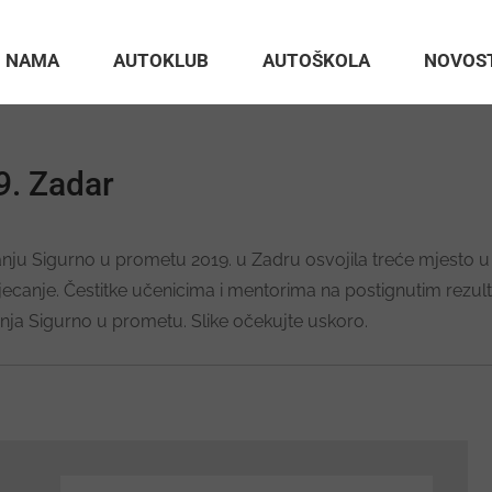
 NAMA
AUTOKLUB
AUTOŠKOLA
NOVOS
9. Zadar
u Sigurno u prometu 2019. u Zadru osvojila treće mjesto u e
jecanje. Čestitke učenicima i mentorima na postignutim rezul
ecanja Sigurno u prometu. Slike očekujte uskoro.