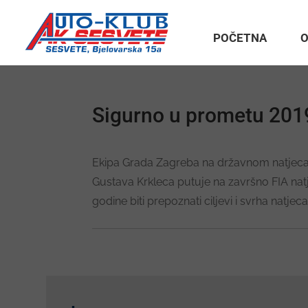
POČETNA
O
Sigurno u prometu 201
Ekipa Grada Zagreba na državnom natjecanj
Gustava Krkleca putuje na završno FIA nat
godine biti prepoznati ciljevi i svrha natj