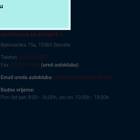
zu
AUTOŠKOLA AK SESVETE 1:
Bjelovarska 15a, 10360 Sesvete
Telefon:
01/2000 957
Fax.
01/2013 900
(ured autokluba)
Email ureda autokluba:
uredaksesvete@gmail.com
Radno vrijeme:
Pon-čet-pet: 8:00 - 16:00h, uto-sri: 10:00h - 18:00h