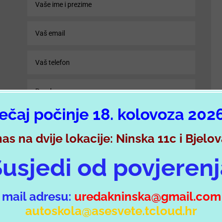
ečaj počinje 18. kolovoza 202
nas na dvije lokacije: Ninska 11c i Bjelo
usjedi od povjeren
POŠALJI PORUKU
e mail adresu:
uredakninska@gmail.co
autoskola@asesvete.tcloud.hr