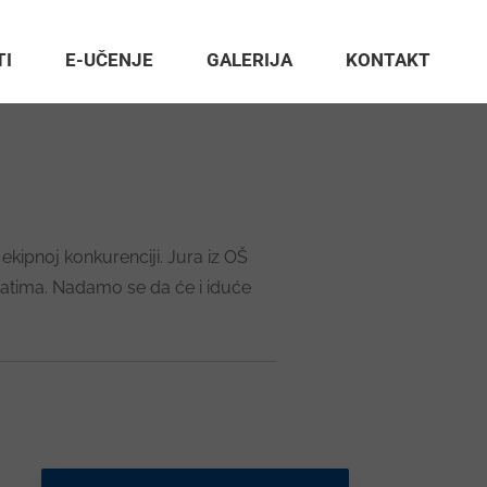
TI
E-UČENJE
GALERIJA
KONTAKT
kipnoj konkurenciji. Jura iz OŠ
tatima. Nadamo se da će i iduće