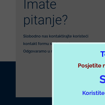
Imate
pitanje?
Slobodno nas kontaktirajte koristeći
kontakt formu sa desne strane.
Odgovaramo u najkraćem mogućem roku.
T
Posjetite 
S
Koristit