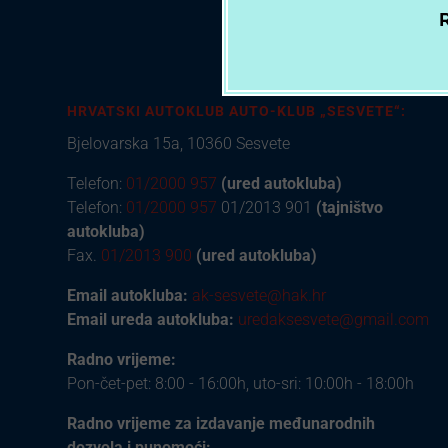
R
HRVATSKI AUTOKLUB AUTO-KLUB „SESVETE“:
Bjelovarska 15a, 10360 Sesvete
Telefon:
01/2000 957
(ured autokluba)
Telefon:
01/2000 957
01/2013 901
(tajništvo
autokluba)
Fax.
01/2013 900
(ured autokluba)
Email autokluba:
ak-sesvete@hak.hr
Email ureda autokluba:
uredaksesvete@gmail.com
Radno vrijeme:
Pon-čet-pet: 8:00 - 16:00h, uto-sri: 10:00h - 18:00h
Radno vrijeme za izdavanje međunarodnih
dozvola i punomoći: