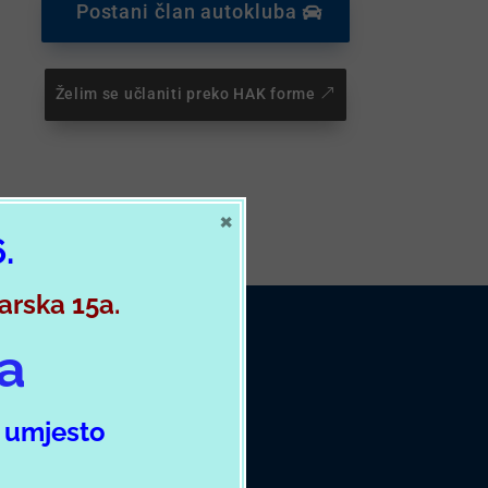
Postani član autokluba
Želim se učlaniti preko HAK forme
×
6.
varska 15a.
ja
m
umjesto