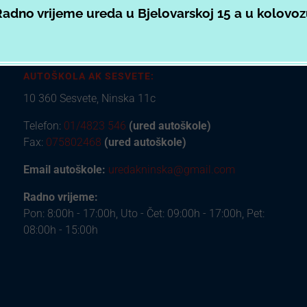
adno vrijeme ureda u Bjelovarskoj 15 a u kolovo
AUTOŠKOLA AK SESVETE:
10 360 Sesvete, Ninska 11c
Telefon:
01/4823 546
(ured autoškole)
Fax:
075802468
(ured autoškole)
Email autoškole:
uredakninska@gmail.com
Radno vrijeme:
Pon: 8:00h - 17:00h, Uto - Čet: 09:00h - 17:00h, Pet:
08:00h - 15:00h