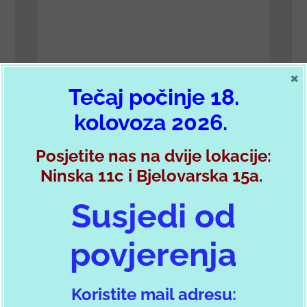
×
Tečaj počinje 18.
POŠALJI PORUKU
kolovoza 2026.
Posjetite nas na dvije lokacije:
Ninska 11c i Bjelovarska 15a.
Postani član autokluba
Susjedi od
povjerenja
Želim se učlaniti preko HAK forme
Koristite mail adresu: