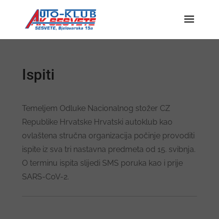
Ispiti
Temeljem Odluke Nacionalnog stožer CZ
Republike Hrvatske Hrvatski autoklub kao
ovlaštena stručna organizacija počinje provoditi
ispite iz sva tri nastavna predmeta od 15. svibnja.
O terminu ispita slijedi SMS poruka kao i prije
SARS-CoV-2.