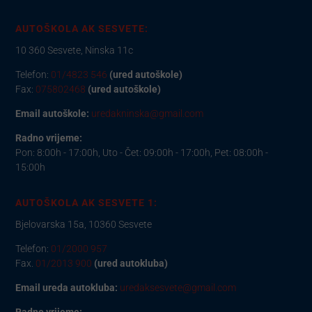
AUTOŠKOLA AK SESVETE:
10 360 Sesvete, Ninska 11c
Telefon:
01/4823 546
(ured autoškole)
Fax:
075802468
(ured autoškole)
Email autoškole:
uredakninska@gmail.com
Radno vrijeme:
Pon: 8:00h - 17:00h, Uto - Čet: 09:00h - 17:00h, Pet: 08:00h -
15:00h
AUTOŠKOLA AK SESVETE 1:
Bjelovarska 15a, 10360 Sesvete
Telefon:
01/2000 957
Fax.
01/2013 900
(ured autokluba)
Email ureda autokluba:
uredaksesvete@gmail.com
Radno vrijeme: