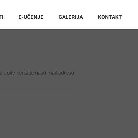
TI
E-UČENJE
GALERIJA
KONTAKT
 upite koristite našu mail adresu