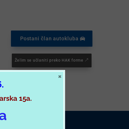
Postani član autokluba
Želim se učlaniti preko HAK forme
×
6.
varska 15a.
ja