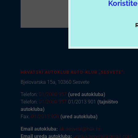
Koristit
R
HRVATSKI AUTOKLUB AUTO-KLUB „SESVETE“:
Bjelovarska 15a, 10360 Sesvete
Telefon:
01/2000 957
(ured autokluba)
Telefon:
01/2000 957
01/2013 901
(tajništvo
autokluba)
Fax.
01/2013 900
(ured autokluba)
Email autokluba:
ak-sesvete@hak.hr
Email ureda autokluba:
uredaksesvete@gmail.com