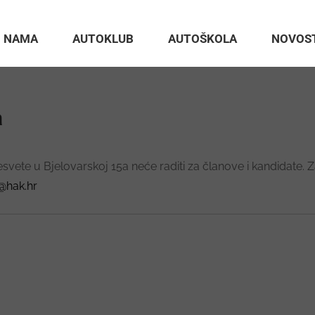
 NAMA
AUTOKLUB
AUTOŠKOLA
NOVOS
a
vete u Bjelovarskoj 15a neće raditi za članove i kandidate. Za
@hak.hr