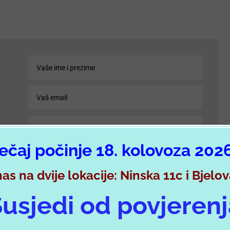
ečaj počinje 18. kolovoza 202
nas na dvije lokacije: Ninska 11c i Bjelo
usjedi od povjeren