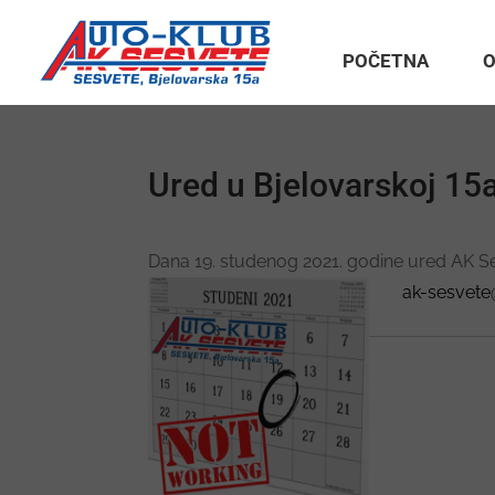
POČETNA
O
Ured u Bjelovarskoj 15
Dana 19. studenog 2021. godine ured AK Ses
ak-sesvete