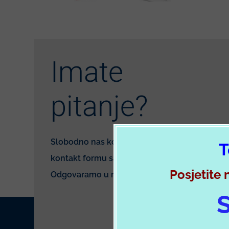
Imate
pitanje?
Slobodno nas kontaktirajte koristeći
T
kontakt formu sa desne strane.
Posjetite 
Odgovaramo u najkraćem mogućem roku.
S