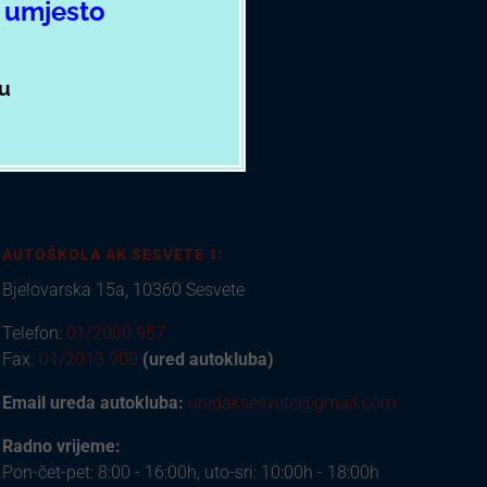
m
umjesto
zu
AUTOŠKOLA AK SESVETE 1:
Bjelovarska 15a, 10360 Sesvete
Telefon:
01/2000 957
Fax.
01/2013 900
(ured autokluba)
Email ureda autokluba:
uredaksesvete@gmail.com
Radno vrijeme:
Pon-čet-pet: 8:00 - 16:00h, uto-sri: 10:00h - 18:00h